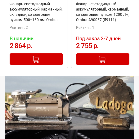
Фонарь светодиодный
Фонарь светодиодный
аккумуляторный, карманный,
аккумуляторный, карманный,
складной, со световым
со световым пучком 1200 Лм,
пучком 500+160 лм, Ombra
Ombra A90067 (59111)
A90068 (59112)
Рейтинг: 2
Рейтинг: 1
В наличии
Под заказ 3-7 дней
2 864 р.
2 755 р.
-
+
-
+
Добавлено в корзину
Добавлено в корзину