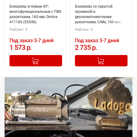
Бокорезы угловые 45°,
Бокорезы со скрытой
многофункциональные с ПВХ
пружиной и
рукоятками, 160 мм, Ombra
двухкомпонентными
411106 (55546)
рукоятками, CrMo, 160 мм,
Jonnesway P8606 (48446)
Рейтинг: 0
Рейтинг: 0
Под заказ 3-7 дней
Под заказ 3-7 дней
1 573 р.
2 735 р.
-
+
-
+
Добавлено в корзину
Добавлено в корзину