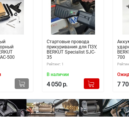
ный
Стартовые провода
Акку
торный
прикуривания для ПЗУ,
удар
ERKUT
BERKUT Specialist SJC-
BERKU
VAC-500
35
700
Рейтинг: 1
Рейтинг
я
В наличии
Ожид
+
Добавлено в корзину
4 050 р.
7 70
-