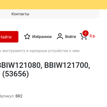
Контакты
0
0 р.
Найти
Избранное
Войти
 инструменту и зарядные устройства к ним
BBIW121080, BBIW121700,
 (53656)
Артикул:
BR2