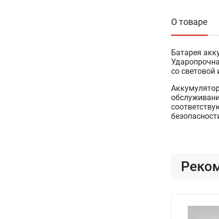
О товаре
Батарея акк
Ударопрочна
со световой
Аккумулятор
обслуживани
соответству
безопасност
Реко