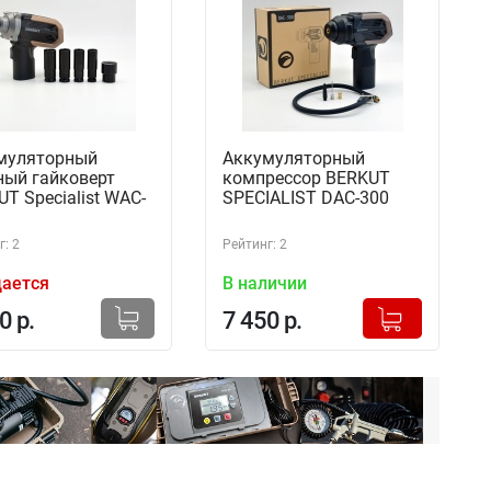
муляторный
Аккумуляторный
ный гайковерт
компрессор BERKUT
T Specialist WAC-
SPECIALIST DAC-300
: 2
Рейтинг: 2
ается
В наличии
+
Добавлено в корзину
0 р.
7 450 р.
-