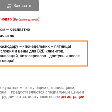
Заказать
снодар
(
)
Выбрать другой
ром
—
бесплатно
сплатно
раснодару –> понедельник – пятница!
словия и цены для В2В клиентов,
анизаций, автосервисов - доступны после
говора!
окупателям, торгующим организациям,
сам – предоставляются специальные цены и
отрудничества, доступные после
регистрации