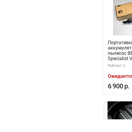
Портатив
аккумуля
пылесос B
Specialist 
Рейтинг: 2
Ожидаетс
6 900 р.