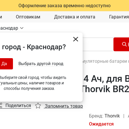
Оформление заказа временно недоступно
и
Оптовикам
Доставка и оплата
Гарантия
раснодар
 город - Краснодар?
Аккумуляторный инструмент
\
Аккумуляторные батареи к
Да
Выбрать другой город
ея аккумуляторная 4 Ач, для 
ыберите свой город, чтобы видеть
туальные цены, наличие товаров и
1700, BBID12160, Thorvik BR2
способы получения заказа.
Поделиться
Запомнить товар
Бренд:
Thorvik
|
Ожидается