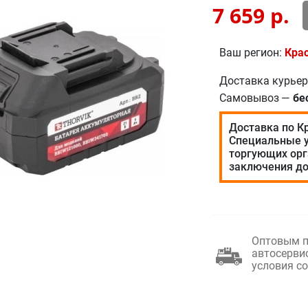
7 659
р.
Ваш регион:
Кра
Доставка курье
Самовывоз
—
бе
Доставка по К
Специальные у
торгующих орг
заключения до
Оптовым п
автосерви
условия с